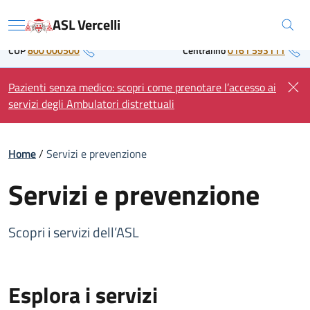
Skip
Regione Piemonte
ASL Vercelli
to
Menu
content
CUP
800 000500
Centralino
0161 593111
Pazienti senza medico: scopri come prenotare l’accesso ai
servizi degli Ambulatori distrettuali
Home
/
Servizi e prevenzione
Servizi e prevenzione
Scopri i servizi dell’ASL
Esplora i servizi