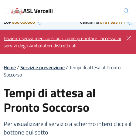
Skip
Regione Piemonte
ASL Vercelli
to
Menu
content
CUP
800 000500
Centralino
0161 593111
Pazienti senza medico: scopri come prenotare l’accesso ai
servizi degli Ambulatori distrettuali
Home
/
Servizi e prevenzione
/
Tempi di attesa al Pronto
Soccorso
Tempi di attesa al
Pronto Soccorso
Per visualizzare il servizio a schermo intero clicca il
bottone qui sotto