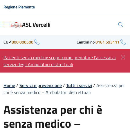
Skip
Regione Piemonte
to
content
ASL Vercelli
Menu
CUP
800 000500
Centralino
0161 593111
Pazienti senza medico: scopri come prenotare l’accesso ai
servizi degli Ambulatori distrettuali
Home
/
Servizi e prevenzione
/
Tutti i servizi
/
Assistenza per
chi è senza medico – Ambulatori distrettuali
Assistenza per chi è
senza medico –