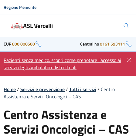
Skip
Regione Piemonte
to
content
ASL Vercelli
Menu
CUP
800 000500
Centralino
0161 593111
Pazienti senza medico: scopri come prenotare l’accesso ai
servizi degli Ambulatori distrettuali
Home
/
Servizi e prevenzione
/
Tutti i servizi
/
Centro
Assistenza e Servizi Oncologici – CAS
Centro Assistenza e
Servizi Oncologici – CAS