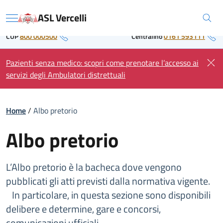
Skip
Regione Piemonte
ASL Vercelli
to
Menu
content
CUP
800 000500
Centralino
0161 593111
Pazienti senza medico: scopri come prenotare l’accesso ai
servizi degli Ambulatori distrettuali
Home
/
Albo pretorio
Albo pretorio
L’Albo pretorio è la bacheca dove vengono
pubblicati gli atti previsti dalla normativa vigente.
In particolare, in questa sezione sono disponibili
delibere e determine, gare e concorsi,
comunicazioni ufficiali