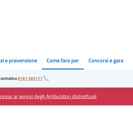
izi e prevenzione
Come fare per
Concorsi e gare
Centralino
0161 593111
esso ai servizi degli Ambulatori distrettuali