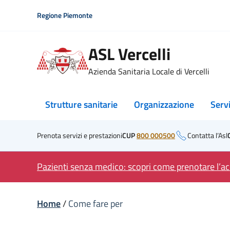
Skip
Regione Piemonte
to
content
ASL Vercelli
Azienda Sanitaria Locale di Vercelli
Strutture sanitarie
Organizzazione
Serv
Prenota servizi e prestazioni
CUP
800 000500
Contatta l’Asl
Pazienti senza medico: scopri come prenotare l’acc
Home
/
Come fare per