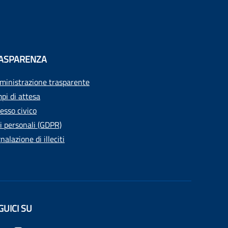
ASPARENZA
inistrazione trasparente
pi di attesa
esso civico
i personali (GDPR)
nalazione di illeciti
GUICI SU