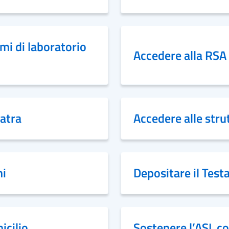
ami di laboratorio
Accedere alla RSA
iatra
Accedere alle strut
mi
Depositare il Tes
icilio
Sostenere l’ASL c