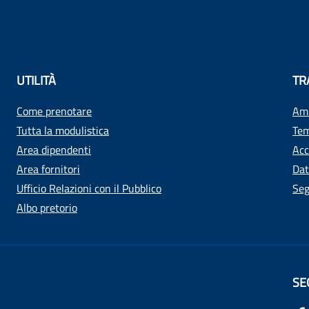
UTILITÀ
TR
Come prenotare
Amm
Tutta la modulistica
Tem
Area dipendenti
Acc
Area fornitori
Dat
Ufficio Relazioni con il Pubblico
Seg
Albo pretorio
SE