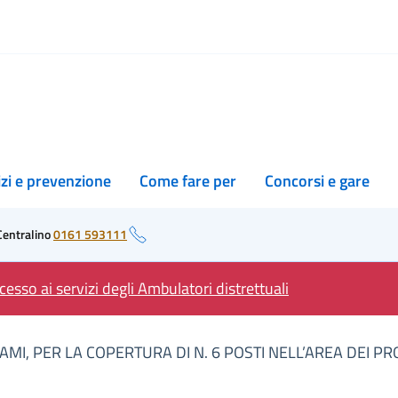
izi e prevenzione
Come fare per
Concorsi e gare
Centralino
0161 593111
esso ai servizi degli Ambulatori distrettuali
MI, PER LA COPERTURA DI N. 6 POSTI NELL’AREA DEI PR