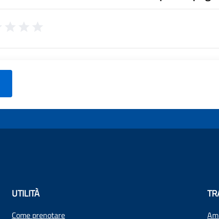
UTILITÀ
TR
Come prenotare
Amm