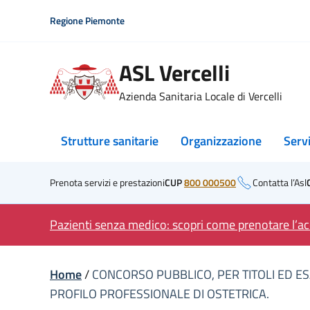
Skip
Regione Piemonte
to
content
ASL Vercelli
Azienda Sanitaria Locale di Vercelli
Strutture sanitarie
Organizzazione
Serv
Prenota servizi e prestazioni
CUP
800 000500
Contatta l’Asl
Pazienti senza medico: scopri come prenotare l’acc
Home
/
CONCORSO PUBBLICO, PER TITOLI ED ESA
PROFILO PROFESSIONALE DI OSTETRICA.