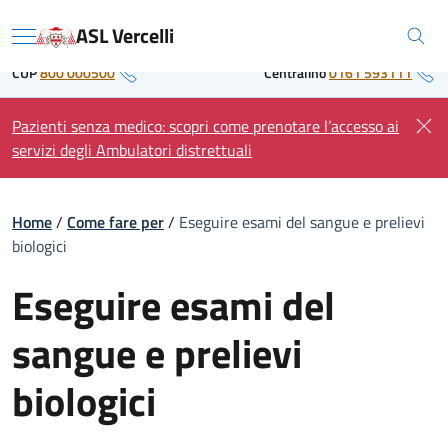
Skip
Regione Piemonte
ASL Vercelli
to
Menu
content
CUP
800 000500
Centralino
0161 593111
Pazienti senza medico: scopri come prenotare l’accesso ai
servizi degli Ambulatori distrettuali
Home
/
Come fare per
/
Eseguire esami del sangue e prelievi
biologici
Eseguire esami del
sangue e prelievi
biologici