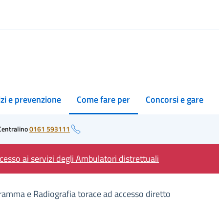
izi e prevenzione
Come fare per
Concorsi e gare
Centralino
0161 593111
esso ai servizi degli Ambulatori distrettuali
gramma e Radiografia torace ad accesso diretto