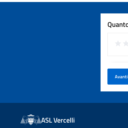
Quanto
Avanti
ASL Vercelli