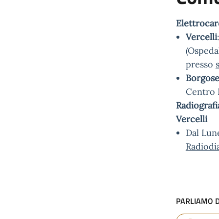
Elettroca
Vercelli
(Ospedal
presso
Borgose
Centro P
Radiografi
Vercelli
Dal Lune
Radiodi
PARLIAMO D