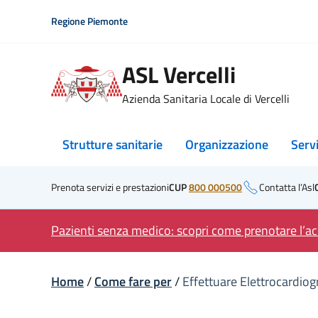
Skip
Regione Piemonte
to
content
ASL Vercelli
Azienda Sanitaria Locale di Vercelli
Strutture sanitarie
Organizzazione
Serv
Prenota servizi e prestazioni
CUP
800 000500
Contatta l’Asl
Pazienti senza medico: scopri come prenotare l’acc
Home
/
Come fare per
/
Effettuare Elettrocardio