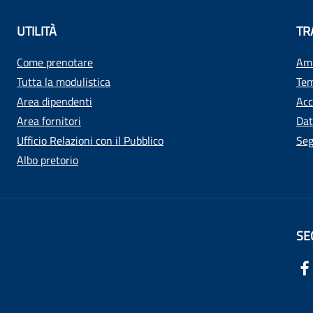
UTILITÀ
TR
Come prenotare
Amm
Tutta la modulistica
Tem
Area dipendenti
Acc
Area fornitori
Dat
Ufficio Relazioni con il Pubblico
Seg
Albo pretorio
SE