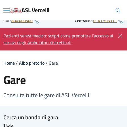
Skip
Regione Piemonte
ASL Vercelli
to
Menu
content
CUP
800 000500
Centralino
0161 593111
Pazienti senza medico: scopri come prenotare l’accesso ai
servizi degli Ambulatori distrettuali
Home
/
Albo pretorio
/
Gare
Gare
Consulta tutte le gare di ASL Vercelli
Cerca un bando di gara
Titolo