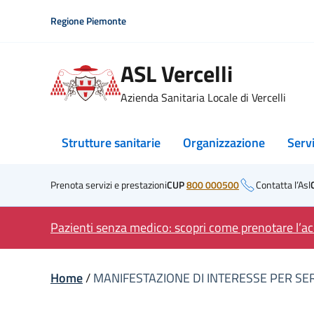
Skip
Regione Piemonte
to
content
ASL Vercelli
Azienda Sanitaria Locale di Vercelli
Strutture sanitarie
Organizzazione
Serv
Prenota servizi e prestazioni
CUP
800 000500
Contatta l’Asl
Pazienti senza medico: scopri come prenotare l’acc
Home
/
MANIFESTAZIONE DI INTERESSE PER SER