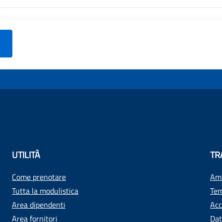
UTILITÀ
TR
Come prenotare
Amm
Tutta la modulistica
Tem
Area dipendenti
Acc
Area fornitori
Dat