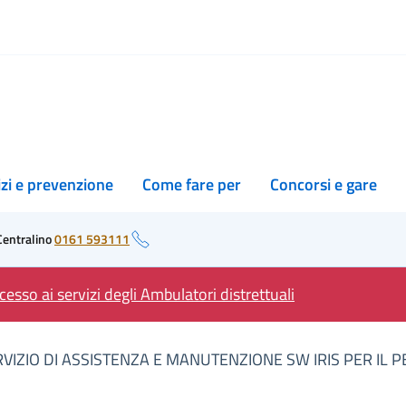
izi e prevenzione
Come fare per
Concorsi e gare
Centralino
0161 593111
esso ai servizi degli Ambulatori distrettuali
VIZIO DI ASSISTENZA E MANUTENZIONE SW IRIS PER IL P