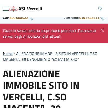
Skip
Regione Piemonte
ASL Vercelli
to
Menu
content
CUP
800 000500
Centralino
0161 593111
Pazienti senza medico: scopri come prenotare l’accesso ai
servizi degli Ambulatori distrettuali
Home
/
ALIENAZIONE IMMOBILE SITO IN VERCELLI, C.SO
MAGENTA, 39 DENOMINATO “EX MATTATOIO”
ALIENAZIONE
IMMOBILE SITO IN
VERCELLI, C.SO