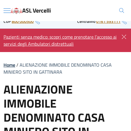
Skip
Regione Piemonte
ASL Vercelli
to
Menu
content
CUP
800 000500
Centralino
0161 593111
Pazienti senza medico: scopri come prenotare l’accesso ai
servizi degli Ambulatori distrettuali
Home
/
ALIENAZIONE IMMOBILE DENOMINATO CASA
MINIERO SITO IN GATTINARA
ALIENAZIONE
IMMOBILE
DENOMINATO CASA