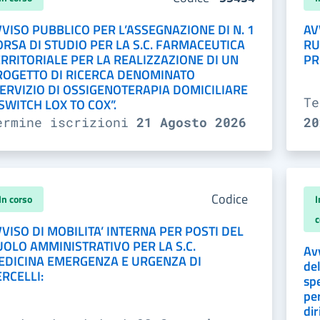
VISO PUBBLICO PER L’ASSEGNAZIONE DI N. 1
AV
ORSA DI STUDIO PER LA S.C. FARMACEUTICA
RU
ERRITORIALE PER LA REALIZZAZIONE DI UN
PR
ROGETTO DI RICERCA DENOMINATO
SERVIZIO DI OSSIGENOTERAPIA DOMICILIARE
T
SWITCH LOX TO COX”.
ermine iscrizioni
21 Agosto 2026
20
Codice
In corso
I
c
VISO DI MOBILITA’ INTERNA PER POSTI DEL
UOLO AMMINISTRATIVO PER LA S.C.
Avv
EDICINA EMERGENZA E URGENZA DI
del
RCELLI:
spe
per
dir