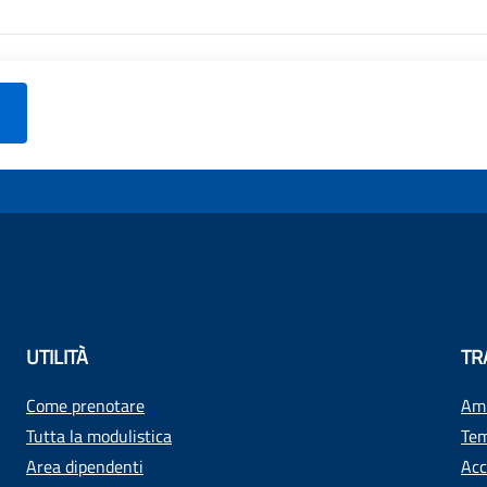
UTILITÀ
TR
Come prenotare
Amm
Tutta la modulistica
Tem
Area dipendenti
Acc