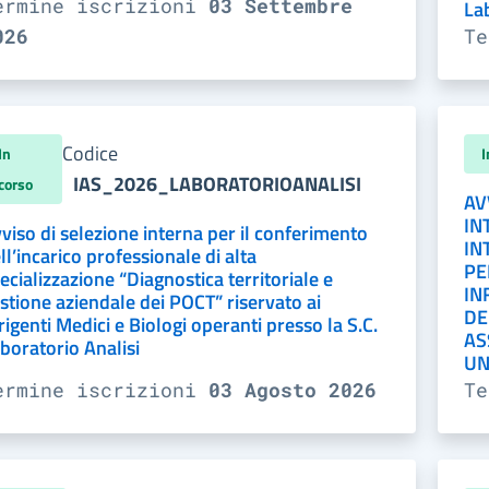
ermine iscrizioni
03 Settembre
La
026
T
Codice
In
I
IAS_2026_LABORATORIOANALISI
corso
AV
IN
viso di selezione interna per il conferimento
IN
ll’incarico professionale di alta
PE
ecializzazione “Diagnostica territoriale e
IN
stione aziendale dei POCT” riservato ai
DE
rigenti Medici e Biologi operanti presso la S.C.
AS
boratorio Analisi
UN
ermine iscrizioni
03 Agosto 2026
T