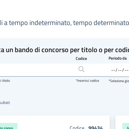
lli a tempo indeterminato, tempo determinato e
a un bando di concorso per titolo o per codi
Periodo da
Codice
i titolo
*Inserisci codice
*Seleziona gi
ultati
Codice
99434
In corso
I