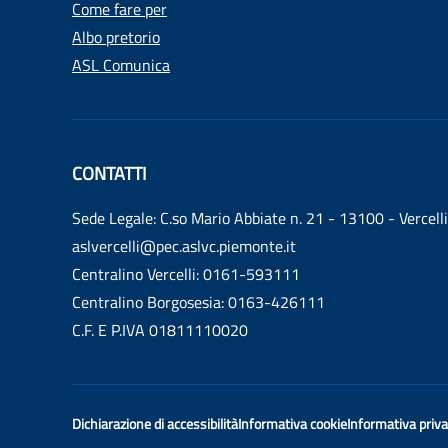
Come fare per
Albo pretorio
ASL Comunica
CONTATTI
Sede Legale: C.so Mario Abbiate n. 21 - 13100 - Vercelli
aslvercelli@pec.aslvc.piemonte.it
Centralino Vercelli: 0161-593111
Centralino Borgosesia: 0163-426111
C.F. E P.IVA 01811110020
Dichiarazione di accessibilità
Informativa cookie
Informativa priv