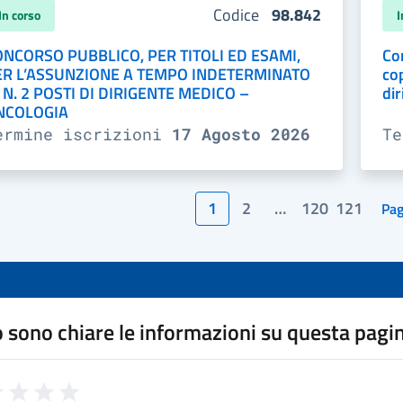
Codice
98.842
In corso
I
ONCORSO PUBBLICO, PER TITOLI ED ESAMI,
Con
ER L’ASSUNZIONE A TEMPO INDETERMINATO
cop
 N. 2 POSTI DI DIRIGENTE MEDICO –
di
NCOLOGIA
ermine iscrizioni
17 Agosto 2026
T
1
2
…
120
121
Pag
 sono chiare le informazioni su questa pagi