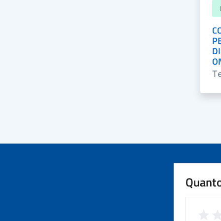
C
P
DI
O
T
Quanto