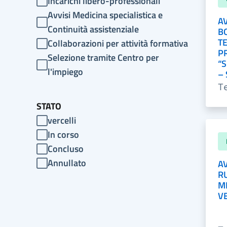
Incarichi libero-professionali
Avvisi Medicina specialistica e
AV
Continuità assistenziale
B
T
Collaborazioni per attività formativa
P
Selezione tramite Centro per
“
l'impiego
– 
T
STATO
vercelli
In corso
Concluso
Annullato
AV
R
M
VE