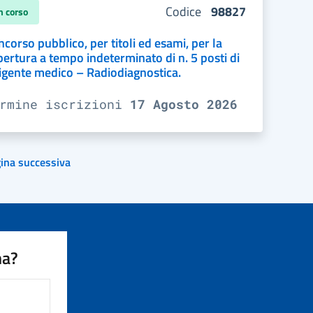
Codice
98827
n corso
corso pubblico, per titoli ed esami, per la
ertura a tempo indeterminato di n. 5 posti di
rigente medico – Radiodiagnostica.
ermine iscrizioni
17 Agosto 2026
ina successiva
na?