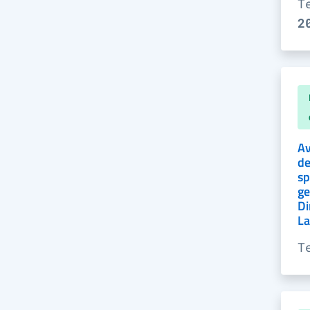
T
2
Av
de
sp
ge
Di
La
T