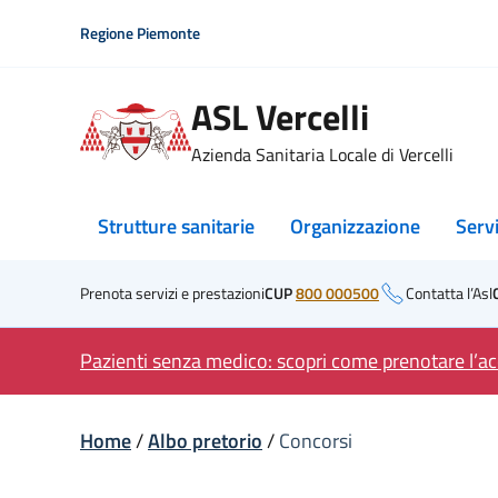
Skip
Regione Piemonte
to
content
ASL Vercelli
Azienda Sanitaria Locale di Vercelli
Strutture sanitarie
Organizzazione
Serv
Prenota servizi e prestazioni
CUP
800 000500
Contatta l’Asl
Pazienti senza medico: scopri come prenotare l’acc
Home
/
Albo pretorio
/
Concorsi