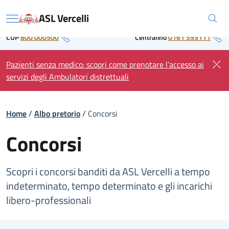
Skip
Regione Piemonte
ASL Vercelli
to
Menu
content
CUP
800 000500
Centralino
0161 593111
Pazienti senza medico: scopri come prenotare l’accesso ai
servizi degli Ambulatori distrettuali
Home
/
Albo pretorio
/
Concorsi
Concorsi
Scopri i concorsi banditi da ASL Vercelli a tempo
indeterminato, tempo determinato e gli incarichi
libero-professionali