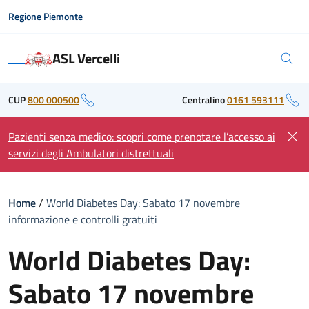
Skip
Regione Piemonte
to
content
ASL Vercelli
Menu
CUP
800 000500
Centralino
0161 593111
Pazienti senza medico: scopri come prenotare l’accesso ai
servizi degli Ambulatori distrettuali
Home
/
World Diabetes Day: Sabato 17 novembre
informazione e controlli gratuiti
World Diabetes Day:
Sabato 17 novembre