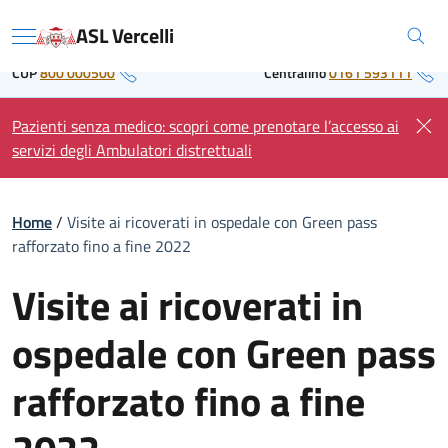
Skip
Regione Piemonte
ASL Vercelli
to
Menu
content
CUP
800 000500
Centralino
0161 593111
Pazienti senza medico: scopri come prenotare l’accesso ai
servizi degli Ambulatori distrettuali
Home
/
Visite ai ricoverati in ospedale con Green pass
rafforzato fino a fine 2022
Visite ai ricoverati in
ospedale con Green pass
rafforzato fino a fine