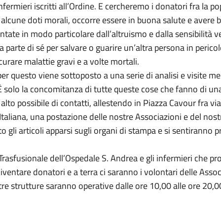
nfermieri iscritti all’Ordine. E cercheremo i donatori fra la 
alcune doti morali, occorre essere in buona salute e avere 
ntate in modo particolare dall’altruismo e dalla sensibilità
a parte di sé per salvare o guarire un’altra persona in perico
urare malattie gravi e a volte mortali.
per questo viene sottoposto a una serie di analisi e visite me
È solo la concomitanza di tutte queste cose che fanno di u
alto possibile di contatti, allestendo in Piazza Cavour fra v
liana, una postazione delle nostre Associazioni e del nostro
o gli articoli apparsi sugli organi di stampa e si sentiranno 
rasfusionale dell’Ospedale S. Andrea e gli infermieri che p
diventare donatori e a terra ci saranno i volontari delle Associa
tre strutture saranno operative dalle ore 10,00 alle ore 20,0