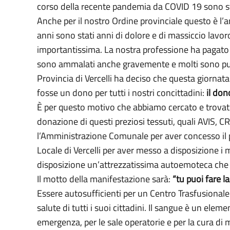
corso della recente pandemia da COVID 19 sono st
Anche per il nostro Ordine provinciale questo è l’ann
anni sono stati anni di dolore e di massiccio lavoro
importantissima. La nostra professione ha pagato un
sono ammalati anche gravemente e molti sono purtr
Provincia di Vercelli ha deciso che questa giornat
fosse un dono per tutti i nostri concittadini:
il don
È per questo motivo che abbiamo cercato e trovato 
donazione di questi preziosi tessuti, quali AVIS, C
l’Amministrazione Comunale per aver concesso il patr
Locale di Vercelli per aver messo a disposizione i 
disposizione un’attrezzatissima autoemoteca che 
Il motto della manifestazione sarà:
“tu puoi fare l
Essere autosufficienti per un Centro Trasfusional
salute di tutti i suoi cittadini. Il sangue è un elem
emergenza, per le sale operatorie e per la cura di