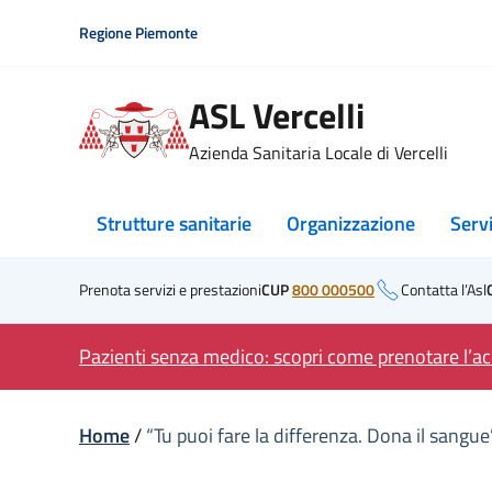
Skip
Regione Piemonte
to
content
ASL Vercelli
Azienda Sanitaria Locale di Vercelli
Strutture sanitarie
Organizzazione
Serv
Prenota servizi e prestazioni
CUP
800 000500
Contatta l’Asl
Pazienti senza medico: scopri come prenotare l’acc
Home
/
“Tu puoi fare la differenza. Dona il sangu