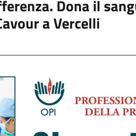
ifferenza. Dona il san
avour a Vercelli