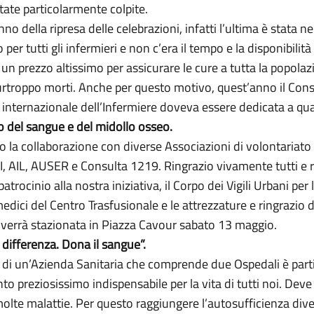
ate particolarmente colpite.
o della ripresa delle celebrazioni, infatti l’ultima è stata nel
 per tutti gli infermieri e non c’era il tempo e la disponibili
 prezzo altissimo per assicurare le cure a tutta la popolazio
oppo morti. Anche per questo motivo, quest’anno il Consigli
a internazionale dell’Infermiere doveva essere dedicata a q
o del sangue e del midollo osseo.
la collaborazione con diverse Associazioni di volontariato c
RI, AIL, AUSER e Consulta 1219. Ringrazio vivamente tutti e ri
ocinio alla nostra iniziativa, il Corpo dei Vigili Urbani per 
medici del Centro Trasfusionale e le attrezzature e ringrazio 
verrà stazionata in Piazza Cavour sabato 13 maggio.
a differenza. Dona il sangue”.
e di un’Azienda Sanitaria che comprende due Ospedali è part
ento preziosissimo indispensabile per la vita di tutti noi. Deve
 molte malattie. Per questo raggiungere l’autosufficienza div