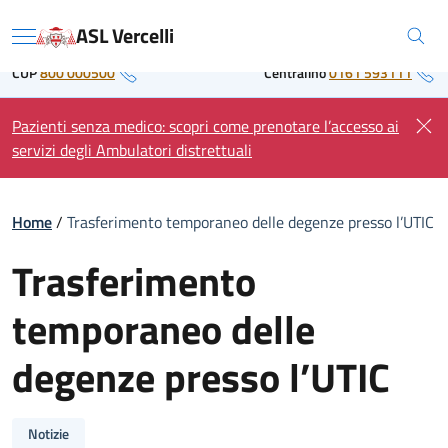
Skip
Regione Piemonte
ASL Vercelli
to
Menu
content
CUP
800 000500
Centralino
0161 593111
Pazienti senza medico: scopri come prenotare l’accesso ai
servizi degli Ambulatori distrettuali
Home
/
Trasferimento temporaneo delle degenze presso l’UTIC
Trasferimento
temporaneo delle
degenze presso l’UTIC
Notizie