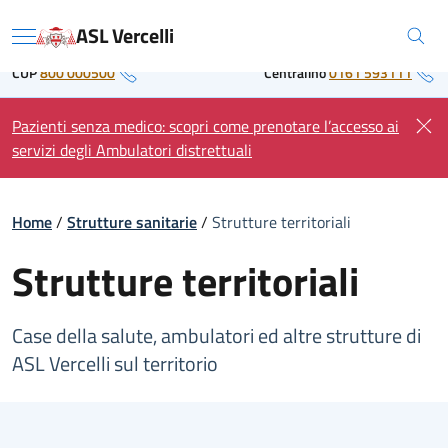
Skip
Regione Piemonte
ASL Vercelli
to
Menu
content
CUP
800 000500
Centralino
0161 593111
Pazienti senza medico: scopri come prenotare l’accesso ai
servizi degli Ambulatori distrettuali
Home
/
Strutture sanitarie
/
Strutture territoriali
Strutture territoriali
Case della salute, ambulatori ed altre strutture di
ASL Vercelli sul territorio