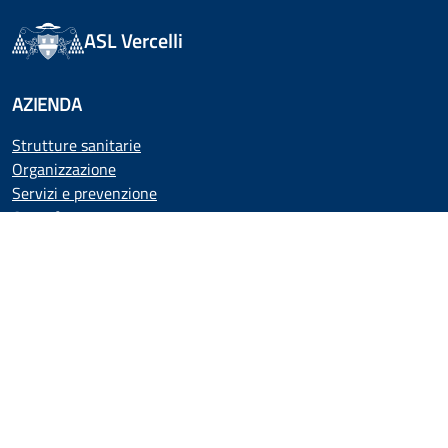
ASL Vercelli
AZIENDA
Strutture sanitarie
Organizzazione
Servizi e prevenzione
Come fare per
Albo pretorio
ASL Comunica
UTILITÀ
Come prenotare
Tutta la modulistica
Area dipendenti