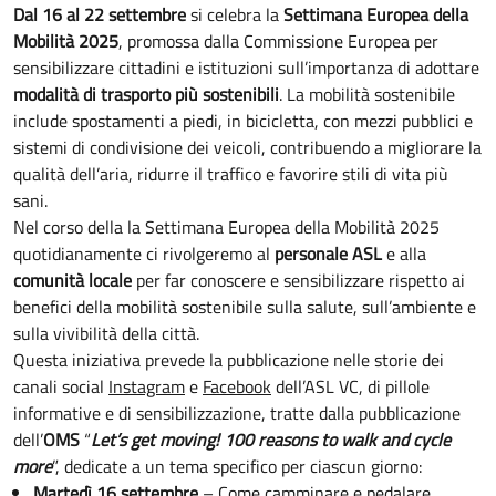
Dal 16 al 22 settembre
si celebra la
Settimana Europea della
Mobilità 2025
, promossa dalla Commissione Europea per
sensibilizzare cittadini e istituzioni sull’importanza di adottare
modalità di trasporto più sostenibili
. La mobilità sostenibile
include spostamenti a piedi, in bicicletta, con mezzi pubblici e
sistemi di condivisione dei veicoli, contribuendo a migliorare la
qualità dell’aria, ridurre il traffico e favorire stili di vita più
sani.
Nel corso della la Settimana Europea della Mobilità 2025
quotidianamente ci rivolgeremo al
personale ASL
e alla
comunità locale
per far conoscere e sensibilizzare rispetto ai
benefici della mobilità sostenibile sulla salute, sull’ambiente e
sulla vivibilità della città.
Questa iniziativa prevede la pubblicazione nelle storie dei
canali social
Instagram
e
Facebook
dell’ASL VC, di pillole
informative e di sensibilizzazione, tratte dalla pubblicazione
dell’
OMS
“
Let’s get moving! 100 reasons to walk and cycle
more
”, dedicate a un tema specifico per ciascun giorno:
Martedì 16 settembre
– Come camminare e pedalare