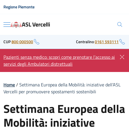
Skip
Regione Piemonte
to
content
ASL Vercelli
Menu
CUP
800 000500
Centralino
0161 593111
Pazienti senza medico: scopri come prenotare l’accesso ai
servizi degli Ambulatori distrettuali
Home
/
Settimana Europea della Mobilità: iniziative dell’ASL
Vercelli per promuovere spostamenti sostenibili
Settimana Europea della
Mobilità: iniziative