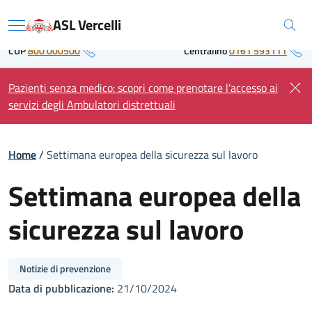
Skip
Regione Piemonte
ASL Vercelli
to
Menu
content
CUP
800 000500
Centralino
0161 593111
Pazienti senza medico: scopri come prenotare l’accesso ai
servizi degli Ambulatori distrettuali
Home
/
Settimana europea della sicurezza sul lavoro
Settimana europea della
sicurezza sul lavoro
Notizie di prevenzione
Data di pubblicazione:
21/10/2024