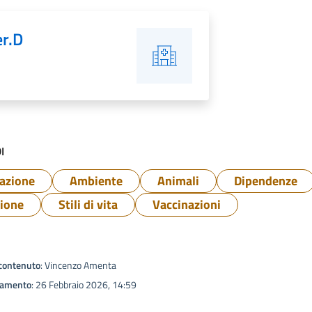
er.D
I
azione
Ambiente
Animali
Dipendenze
ione
Stili di vita
Vaccinazioni
contenuto
: Vincenzo Amenta
namento
: 26 Febbraio 2026, 14:59