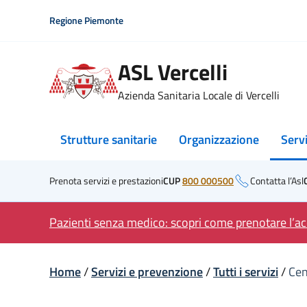
Skip
Regione Piemonte
to
content
ASL Vercelli
Azienda Sanitaria Locale di Vercelli
Strutture sanitarie
Organizzazione
Serv
Prenota servizi e prestazioni
CUP
800 000500
Contatta l’Asl
Pazienti senza medico: scopri come prenotare l’acc
Home
/
Servizi e prevenzione
/
Tutti i servizi
/
Cen