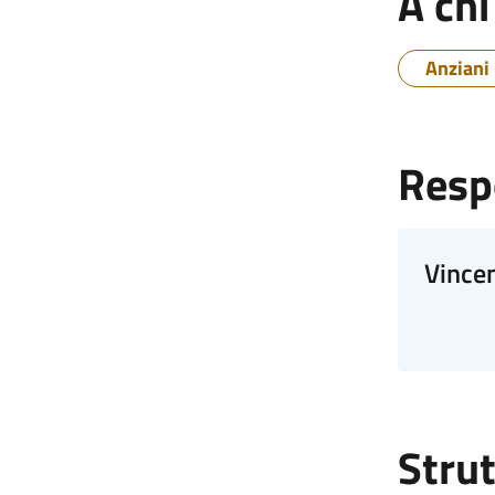
A chi
Anziani
Respo
Vince
Strut