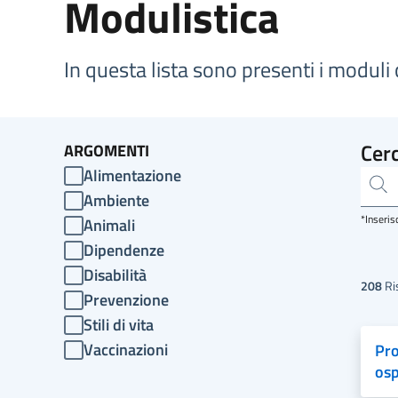
Modulistica
In questa lista sono presenti i moduli c
Cer
ARGOMENTI
Alimentazione
Ambiente
*Inseris
Animali
Dipendenze
Disabilità
208
Ris
Prevenzione
Stili di vita
Vaccinazioni
Pro
osp