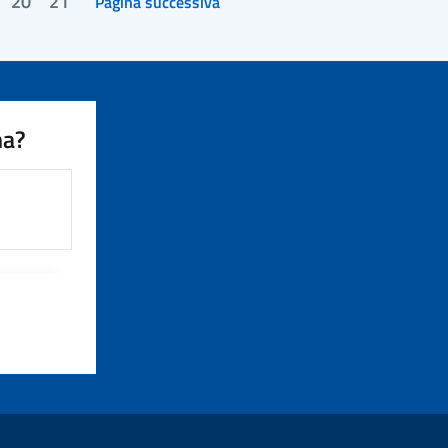
20
21
Pagina successiva
na?