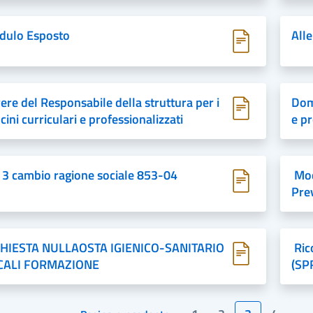
dulo Esposto
Alle
ere del Responsabile della struttura per i
Dom
ocini curriculari e professionalizzati
e p
 3 cambio ragione sociale 853-04
Mod
Pre
CHIESTA NULLAOSTA IGIENICO-SANITARIO
Ric
CALI FORMAZIONE
(SP