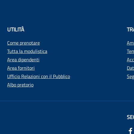
UTILITÀ
TR
Come prenotare
Amm
Tutta la modulistica
Tem
Area dipendenti
Acc
Area fornitori
Dat
Ufficio Relazioni con il Pubblico
Seg
Albo pretorio
SE