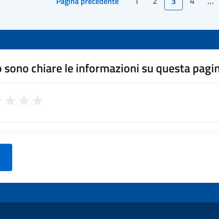
1
2
3
4
…
Pagina precedente
 sono chiare le informazioni su questa pagi