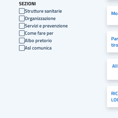
SEZIONI
Strutture sanitarie
Mo
Organizzazione
Servizi e prevenzione
Come fare per
Par
Albo pretorio
tir
Asl comunica
All
RI
LO