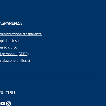
ASPARENZA
inistrazione trasparente
pi di attesa
esso civico
i personali (GDPR)
nalazione di illeciti
GUICI SU