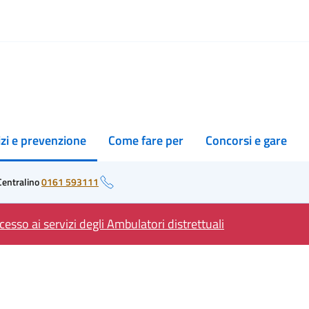
izi e prevenzione
Come fare per
Concorsi e gare
Centralino
0161 593111
esso ai servizi degli Ambulatori distrettuali