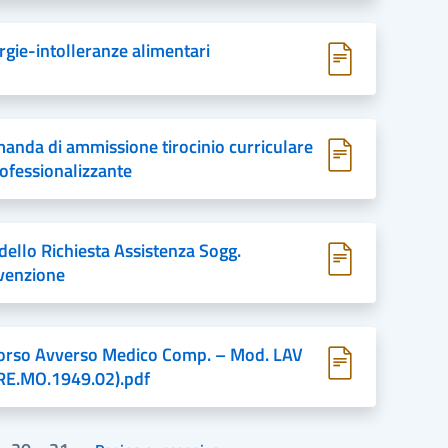
rgie-intolleranze alimentari
anda di ammissione tirocinio curriculare
rofessionalizzante
ello Richiesta Assistenza Sogg.
venzione
orso Avverso Medico Comp. – Mod. LAV
RE.MO.1949.02).pdf