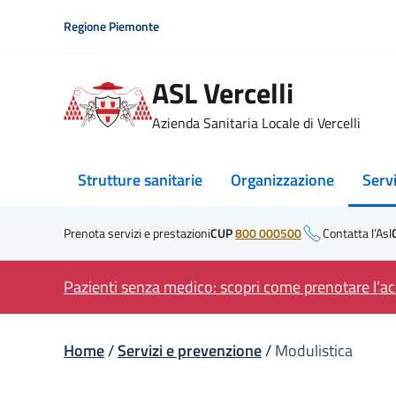
Skip
Regione Piemonte
to
content
ASL Vercelli
Azienda Sanitaria Locale di Vercelli
Strutture sanitarie
Organizzazione
Serv
Prenota servizi e prestazioni
CUP
800 000500
Contatta l’Asl
Pazienti senza medico: scopri come prenotare l’acc
Home
/
Servizi e prevenzione
/
Modulistica