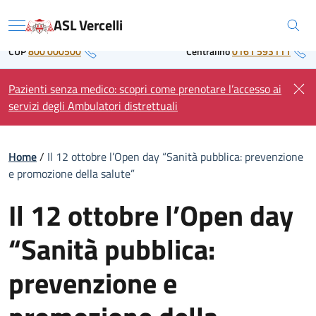
Skip
Regione Piemonte
ASL Vercelli
to
Menu
content
CUP
800 000500
Centralino
0161 593111
Pazienti senza medico: scopri come prenotare l’accesso ai
servizi degli Ambulatori distrettuali
Home
/
Il 12 ottobre l’Open day “Sanità pubblica: prevenzione
e promozione della salute”
Il 12 ottobre l’Open day
“Sanità pubblica:
prevenzione e