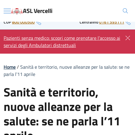
Skip
Regione Piemonte
ASL Vercelli
to
Menu
content
CUP
800 000500
Centralino
0161 593111
Pazienti senza medico: scopri come prenotare l’accesso ai
servizi degli Ambulatori distrettuali
Home
/
Sanità e territorio, nuove alleanze per la salute: se ne
parla l’11 aprile
Sanità e territorio,
nuove alleanze per la
salute: se ne parla l’11