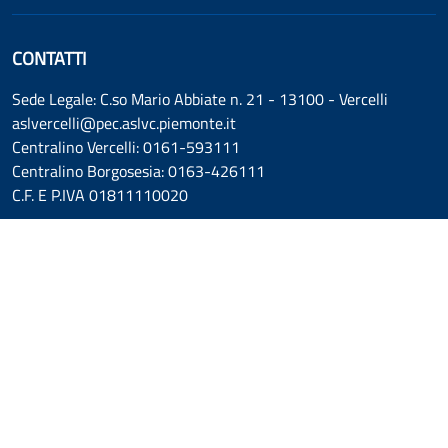
CONTATTI
Sede Legale: C.so Mario Abbiate n. 21 - 13100 - Vercelli
aslvercelli@pec.aslvc.piemonte.it
Centralino Vercelli: 0161-593111
Centralino Borgosesia: 0163-426111
C.F. E P.IVA 01811110020
SEGUICI SU
Dichiarazione di accessibilità
Informativa cookie