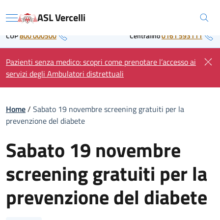
Skip
Regione Piemonte
ASL Vercelli
to
Menu
content
CUP
800 000500
Centralino
0161 593111
Pazienti senza medico: scopri come prenotare l’accesso ai
servizi degli Ambulatori distrettuali
Home
/
Sabato 19 novembre screening gratuiti per la
prevenzione del diabete
Sabato 19 novembre
screening gratuiti per la
prevenzione del diabete