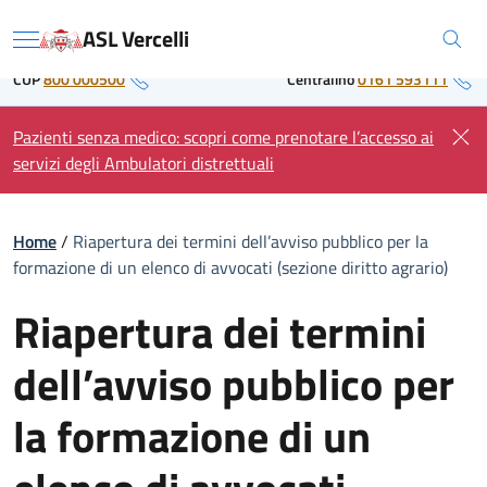
Skip
Regione Piemonte
ASL Vercelli
to
Menu
content
CUP
800 000500
Centralino
0161 593111
Pazienti senza medico: scopri come prenotare l’accesso ai
servizi degli Ambulatori distrettuali
Home
/
Riapertura dei termini dell’avviso pubblico per la
formazione di un elenco di avvocati (sezione diritto agrario)
Riapertura dei termini
dell’avviso pubblico per
la formazione di un