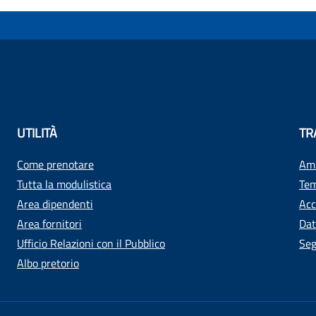
UTILITÀ
TR
Come prenotare
Amm
Tutta la modulistica
Tem
Area dipendenti
Acc
Area fornitori
Dat
Ufficio Relazioni con il Pubblico
Seg
Albo pretorio