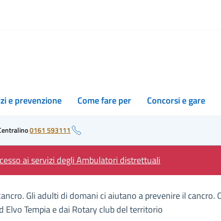
izi e prevenzione
Come fare per
Concorsi e gare
Centralino
0161 593111
esso ai servizi degli Ambulatori distrettuali
ncro. Gli adulti di domani ci aiutano a prevenire il cancro.
lvo Tempia e dai Rotary club del territorio