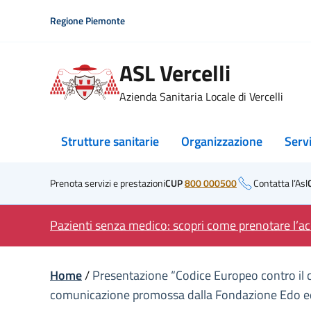
Skip
Regione Piemonte
to
content
ASL Vercelli
Azienda Sanitaria Locale di Vercelli
Strutture sanitarie
Organizzazione
Serv
Prenota servizi e prestazioni
CUP
800 000500
Contatta l’Asl
Pazienti senza medico: scopri come prenotare l’acc
Home
/
Presentazione “Codice Europeo contro il ca
comunicazione promossa dalla Fondazione Edo ed E