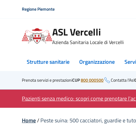
Skip
Regione Piemonte
to
content
ASL Vercelli
Azienda Sanitaria Locale di Vercelli
Strutture sanitarie
Organizzazione
Serv
Prenota servizi e prestazioni
CUP
800 000500
Contatta l’Asl
Pazienti senza medico: scopri come prenotare l’acc
Home
/
Peste suina: 500 cacciatori, guardie e tuto