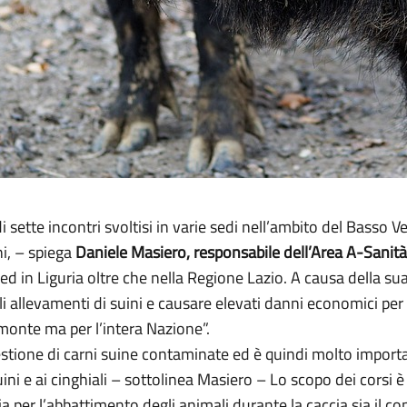
 sette incontri svoltisi in varie sedi nell’ambito del Basso Ve
i, – spiega
Daniele Masiero, responsabile dell’Area A-Sanità 
a ed in Liguria oltre che nella Regione Lazio. A causa della su
li allevamenti di suini e causare elevati danni economici per 
emonte ma per l’intera Nazione”.
estione di carni suine contaminate ed è quindi molto import
uini e ai cinghiali – sottolinea Masiero – Lo scopo dei corsi 
ia per l’abbattimento degli animali durante la caccia sia il