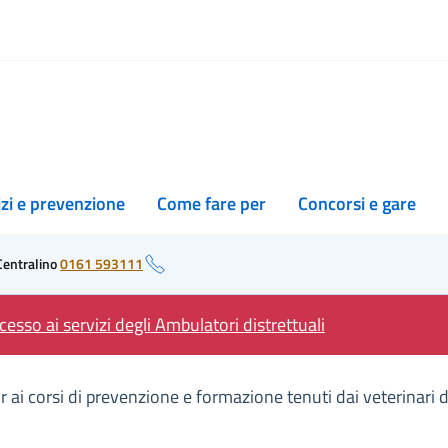
izi e prevenzione
Come fare per
Concorsi e gare
Centralino
0161 593111
esso ai servizi degli Ambulatori distrettuali
r ai corsi di prevenzione e formazione tenuti dai veterinari de