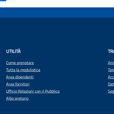
UTILITÀ
TR
Come prenotare
Amm
Tutta la modulistica
Tem
Area dipendenti
Acc
Area fornitori
Dat
Ufficio Relazioni con il Pubblico
Seg
Albo pretorio