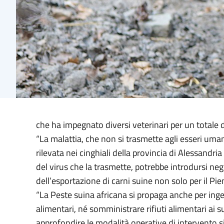
che ha impegnato diversi veterinari per un totale di
“La malattia, che non si trasmette agli esseri uman
rilevata nei cinghiali della provincia di Alessandri
del virus che la trasmette, potrebbe introdursi neg
dell’esportazione di carni suine non solo per il Pi
“La Peste suina africana si propaga anche per ing
alimentari, né somministrare rifiuti alimentari ai s
approfondire le modalità operative di intervento s