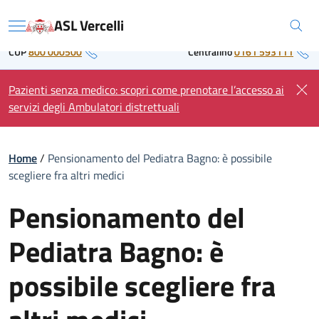
Skip
Regione Piemonte
ASL Vercelli
to
Menu
content
CUP
800 000500
Centralino
0161 593111
Pazienti senza medico: scopri come prenotare l’accesso ai
servizi degli Ambulatori distrettuali
Home
/
Pensionamento del Pediatra Bagno: è possibile
scegliere fra altri medici
Pensionamento del
Pediatra Bagno: è
possibile scegliere fra