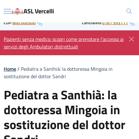
Skip
Regione Piemonte
ASL Vercelli
to
Menu
content
CUP
800 000500
Centralino
0161 593111
Pazienti senza medico: scopri come prenotare l’accesso ai
servizi degli Ambulatori distrettuali
Home
/
Pediatra a Santhià: la dottoressa Mingoia in
sostituzione del dottor Sandri
Pediatra a Santhià: la
dottoressa Mingoia in
sostituzione del dottor