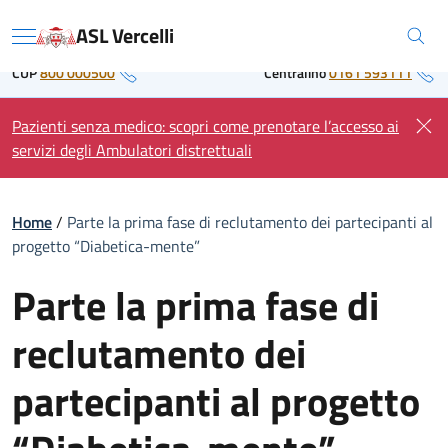
Skip
Regione Piemonte
ASL Vercelli
to
Menu
content
CUP
800 000500
Centralino
0161 593111
Pazienti senza medico: scopri come prenotare l’accesso ai
servizi degli Ambulatori distrettuali
Home
/
Parte la prima fase di reclutamento dei partecipanti al
progetto “Diabetica-mente”
Parte la prima fase di
reclutamento dei
partecipanti al progetto