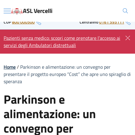
Skip
Regione Piemonte
ASL Vercelli
to
Menu
content
CUP
800 000500
Centralino
0161 593111
Pazienti senza medico: scopri come prenotare l’accesso ai
servizi degli Ambulatori distrettuali
Home
/
Parkinson e alimentazione: un convegno per
presentare il progetto europeo “Cost” che apre uno spiraglio di
speranza
Parkinson e
alimentazione: un
convegno per