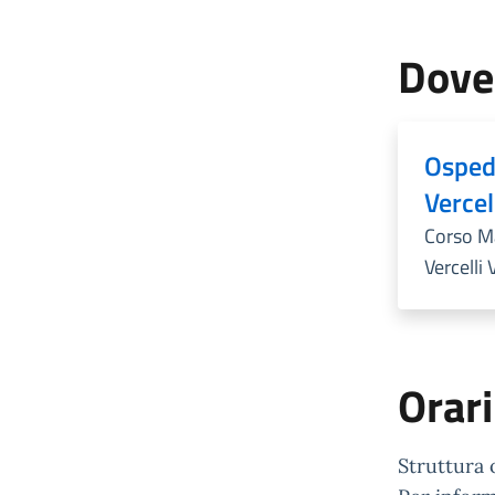
Dove
Osped
Vercel
Corso Ma
Vercelli 
Orari
Struttura o