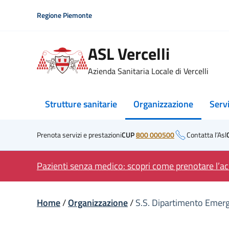
Skip
Regione Piemonte
to
content
ASL Vercelli
Azienda Sanitaria Locale di Vercelli
Strutture sanitarie
Organizzazione
Serv
Prenota servizi e prestazioni
CUP
800 000500
Contatta l’Asl
Pazienti senza medico: scopri come prenotare l’acc
Home
/
Organizzazione
/
S.S. Dipartimento Emer