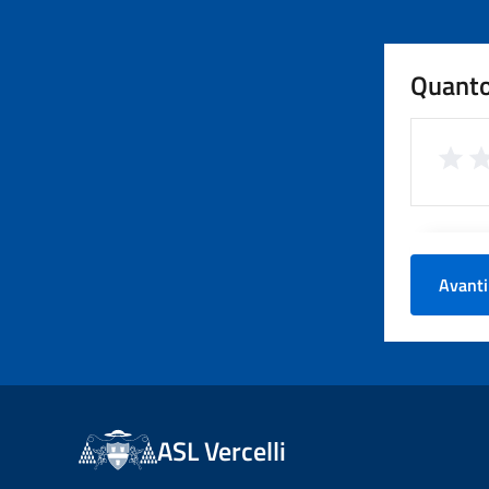
Quanto
Avanti
ASL Vercelli