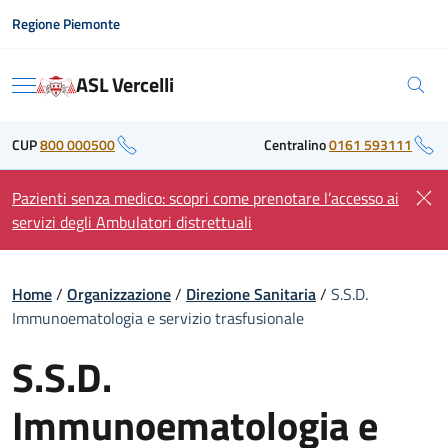
Skip
Regione Piemonte
to
content
ASL Vercelli
Menu
CUP
800 000500
Centralino
0161 593111
Pazienti senza medico: scopri come prenotare l’accesso ai
servizi degli Ambulatori distrettuali
Home
/
Organizzazione
/
Direzione Sanitaria
/
S.S.D.
Immunoematologia e servizio trasfusionale
S.S.D.
Immunoematologia e