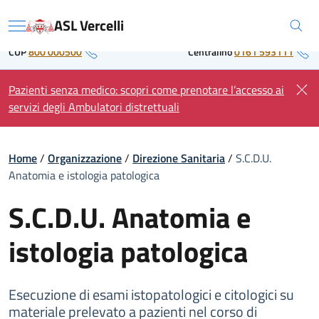
Skip
Regione Piemonte
ASL Vercelli
to
Menu
content
CUP
800 000500
Centralino
0161 593111
Pazienti senza medico: scopri come prenotare l’accesso ai
servizi degli Ambulatori distrettuali
Home
/
Organizzazione
/
Direzione Sanitaria
/
S.C.D.U.
Anatomia e istologia patologica
S.C.D.U. Anatomia e
istologia patologica
Esecuzione di esami istopatologici e citologici su
materiale prelevato a pazienti nel corso di