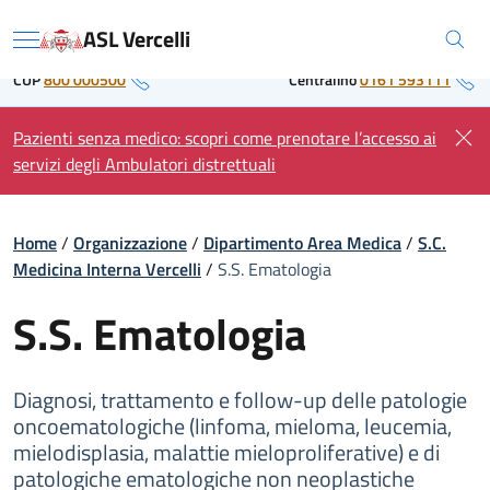
Skip
Regione Piemonte
ASL Vercelli
to
Menu
content
CUP
800 000500
Centralino
0161 593111
Pazienti senza medico: scopri come prenotare l’accesso ai
servizi degli Ambulatori distrettuali
Home
/
Organizzazione
/
Dipartimento Area Medica
/
S.C.
Medicina Interna Vercelli
/
S.S. Ematologia
S.S. Ematologia
Diagnosi, trattamento e follow-up delle patologie
oncoematologiche (linfoma, mieloma, leucemia,
mielodisplasia, malattie mieloproliferative) e di
patologiche ematologiche non neoplastiche