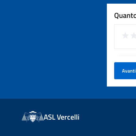
Quanto
Avanti
ASL Vercelli