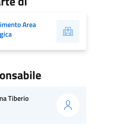
rte di
timento Area
gica
onsabile
na Tiberio