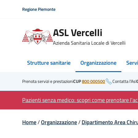
Skip
Regione Piemonte
to
content
ASL Vercelli
Azienda Sanitaria Locale di Vercelli
Strutture sanitarie
Organizzazione
Serv
Prenota servizi e prestazioni
CUP
800 000500
Contatta l’Asl
Pazienti senza medico: scopri come prenotare l’acc
Home
/
Organizzazione
/
Dipartimento Area Chir