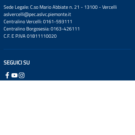
Sede Legale: C.so Mario Abbiate n. 21 - 13100 - Vercelli
aslvercelli@pec.aslvc.piemonte.it
Centralino Vercelli: 0161-593111
Centralino Borgosesia: 0163-426111
C.F. E P.IVA 01811110020
SEGUICI SU
Dichiarazione di accessibilità
Informativa cookie
Informativa privacy
Mappa del sito