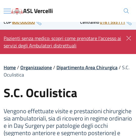
Skip
Regione Piemonte
ASL Vercelli
to
Menu
content
CUP
800 000500
Centralino
0161 593111
Pazienti senza medico: scopri come prenotare l’accesso ai
servizi degli Ambulatori distrettuali
Home
/
Organizzazione
/
Dipartimento Area Chirurgica
/
S.C.
Oculistica
S.C. Oculistica
Vengono effettuate visite e prestazioni chirurgiche
sia ambulatoriali, sia di ricovero in regime ordinario
e in Day Surgery per patologie degli occhi
(segmento anteriore e segmento posteriore) e