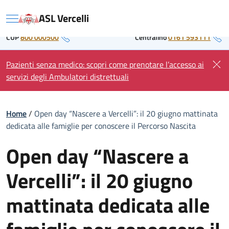
Skip
Regione Piemonte
ASL Vercelli
to
Menu
content
CUP
800 000500
Centralino
0161 593111
Pazienti senza medico: scopri come prenotare l’accesso ai
servizi degli Ambulatori distrettuali
Home
/
Open day “Nascere a Vercelli”: il 20 giugno mattinata
dedicata alle famiglie per conoscere il Percorso Nascita
Open day “Nascere a
Vercelli”: il 20 giugno
mattinata dedicata alle