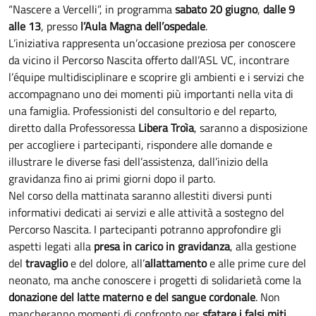
“Nascere a Vercelli”, in programma
sabato 20 giugno
,
dalle 9
alle 13
, presso
l’Aula Magna dell’ospedale
.
L’iniziativa rappresenta un’occasione preziosa per conoscere
da vicino il Percorso Nascita offerto dall’ASL VC, incontrare
l’équipe multidisciplinare e scoprire gli ambienti e i servizi che
accompagnano uno dei momenti più importanti nella vita di
una famiglia. Professionisti del consultorio e del reparto,
diretto dalla Professoressa
Libera Troìa
, saranno a disposizione
per accogliere i partecipanti, rispondere alle domande e
illustrare le diverse fasi dell’assistenza, dall’inizio della
gravidanza fino ai primi giorni dopo il parto.
Nel corso della mattinata saranno allestiti diversi punti
informativi dedicati ai servizi e alle attività a sostegno del
Percorso Nascita. I partecipanti potranno approfondire gli
aspetti legati alla
presa in carico in gravidanza
, alla gestione
del
travaglio
e del dolore, all’
allattamento
e alle prime cure del
neonato, ma anche conoscere i progetti di solidarietà come la
donazione del latte materno e del sangue cordonale
. Non
mancheranno momenti di confronto per
sfatare i falsi miti