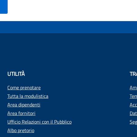
UTILITÀ
TR
Come prenotare
Amm
Tutta la modulistica
Tem
Area dipendenti
Acc
Area fornitori
Dat
Ufficio Relazioni con il Pubblico
Seg
Albo pretorio