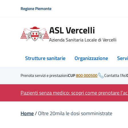
Skip
Regione Piemonte
to
content
ASL Vercelli
Azienda Sanitaria Locale di Vercelli
Strutture sanitarie
Organizzazione
Serv
Prenota servizi e prestazioni
CUP
800 000500
Contatta l’Asl
Pazienti senza medico: scopri come prenotare l’acc
Home
/
Oltre 20mila le dosi somministrate