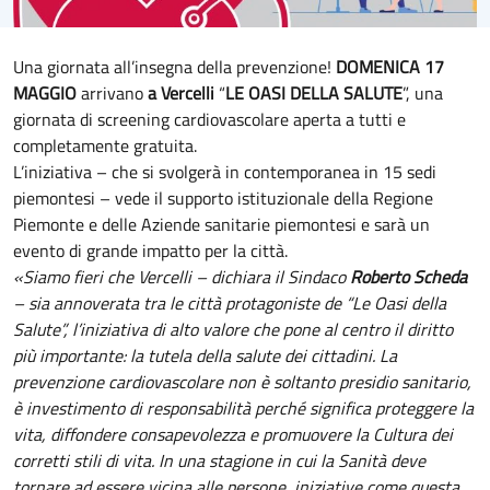
Una giornata all’insegna della prevenzione!
DOMENICA 17
MAGGIO
arrivano
a Vercelli
“
LE OASI DELLA SALUTE
”, una
giornata di screening cardiovascolare aperta a tutti e
completamente gratuita.
L’iniziativa – che si svolgerà in contemporanea in 15 sedi
piemontesi – vede il supporto istituzionale della Regione
Piemonte e delle Aziende sanitarie piemontesi e sarà un
evento di grande impatto per la città.
«Siamo fieri che Vercelli – dichiara il Sindaco
Roberto Scheda
– sia annoverata tra le città protagoniste de “Le Oasi della
Salute”, l’iniziativa di alto valore che pone al centro il diritto
più importante: la tutela della salute dei cittadini. La
prevenzione cardiovascolare non è soltanto presidio sanitario,
è investimento di responsabilità perché significa proteggere la
vita, diffondere consapevolezza e promuovere la Cultura dei
corretti stili di vita. In una stagione in cui la Sanità deve
tornare ad essere vicina alle persone, iniziative come questa