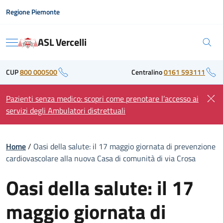
Skip
Regione Piemonte
to
content
ASL Vercelli
Menu
CUP
800 000500
Centralino
0161 593111
Pazienti senza medico: scopri come prenotare l’accesso ai
servizi degli Ambulatori distrettuali
Home
/
Oasi della salute: il 17 maggio giornata di prevenzione
cardiovascolare alla nuova Casa di comunità di via Crosa
Oasi della salute: il 17
maggio giornata di