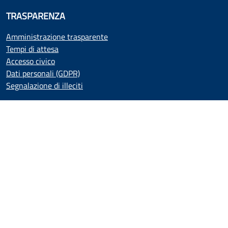
TRASPARENZA
Amministrazione trasparente
Tempi di attesa
Accesso civico
Dati personali (GDPR)
Segnalazione di illeciti
CONTATTI
Sede Legale: C.so Mario Abbiate n. 21 - 13100 - Vercelli
aslvercelli@pec.aslvc.piemonte.it
Centralino Vercelli: 0161-593111
Centralino Borgosesia: 0163-426111
C.F. E P.IVA 01811110020