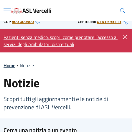
Skip
Regione Piemonte
ASL Vercelli
to
Menu
content
CUP
800 000500
Centralino
0161 593111
Pazienti senza medico: scopri come prenotare l’accesso ai
servizi degli Ambulatori distrettuali
Home
/
Notizie
Notizie
Scopri tutti gli aggiornamenti e le notizie di
prevenzione di ASL Vercelli.
Cerca una notizia o un evento