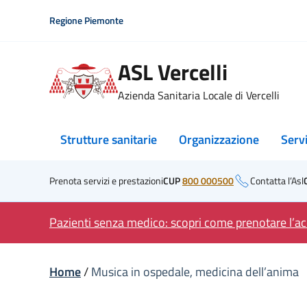
Skip
Regione Piemonte
to
content
ASL Vercelli
Azienda Sanitaria Locale di Vercelli
Strutture sanitarie
Organizzazione
Serv
Prenota servizi e prestazioni
CUP
800 000500
Contatta l’Asl
Pazienti senza medico: scopri come prenotare l’acc
Home
/
Musica in ospedale, medicina dell’anima