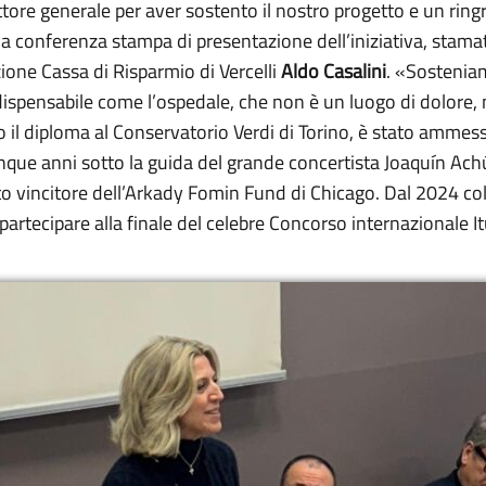
ettore generale per aver sostento il nostro progetto e un ri
lla conferenza stampa di presentazione dell’iniziativa, stamat
zione Cassa di Risparmio di Vercelli
Aldo Casalini
. «Sostenia
ispensabile come l’ospedale, che non è un luogo di dolore,
o il diploma al Conservatorio Verdi di Torino, è stato ammes
cinque anni sotto la guida del grande concertista Joaquín Ac
to vincitore dell’Arkady Fomin Fund di Chicago. Dal 2024 coll
partecipare alla finale del celebre Concorso internazionale It