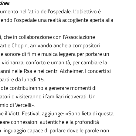
ndrea
umento nell’atrio dell’ospedale. L’obiettivo è
dendo l’ospedale una realtà accogliente aperta alla
i
, che in collaborazione con l’Associazione
zart e Chopin, arrivando anche a compositori
 sonore di film e musica leggera per portare un
 vicinanza, conforto e umanità, per cambiare la
ni nelle Rsa e nei centri Alzheimer. I concerti si
partire da lunedì 15.
e note contribuiranno a generare momenti di
ori o visiteranno i familiari ricoverati. Un
io di Vercelli».
 il Viotti Festival, aggiunge: «Sono lieta di questa
creare connessioni autentiche e la profondità
n linguaggio capace di parlare dove le parole non