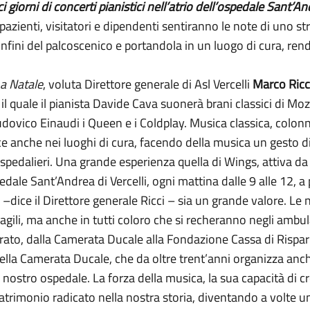
i giorni di concerti pianistici nell’atrio dell’ospedale Sant’A
azienti, visitatori e dipendenti sentiranno le note di uno str
nfini del palcoscenico e portandola in un luogo di cura, ren
a Natale
, voluta Direttore generale di Asl Vercelli
Marco Ricc
l quale il pianista Davide Cava suonerà brani classici di Mo
ico Einaudi i Queen e i Coldplay. Musica classica, colonne
 anche nei luoghi di cura, facendo della musica un gesto di
edalieri. Una grande esperienza quella di Wings, attiva da an
pedale Sant’Andrea di Vercelli, ogni mattina dalle 9 alle 12, a 
–dice il Direttore generale Ricci – sia un grande valore. L
gili, ma anche in tutti coloro che si recheranno negli ambulat
rato, dalla Camerata Ducale alla Fondazione Cassa di Risparm
 della Camerata Ducale, che da oltre trent’anni organizza anche
l nostro ospedale. La forza della musica, la sua capacità di 
atrimonio radicato nella nostra storia, diventando a volte u