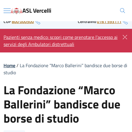
Skip
Regione Piemonte
ASL Vercelli
to
Menu
content
CUP
800 000500
Centralino
0161 593111
Pazienti senza medico: scopri come prenotare l’accesso ai
servizi degli Ambulatori distrettuali
Home
/
La Fondazione “Marco Ballerini” bandisce due borse di
studio
La Fondazione “Marco
Ballerini” bandisce due
borse di studio