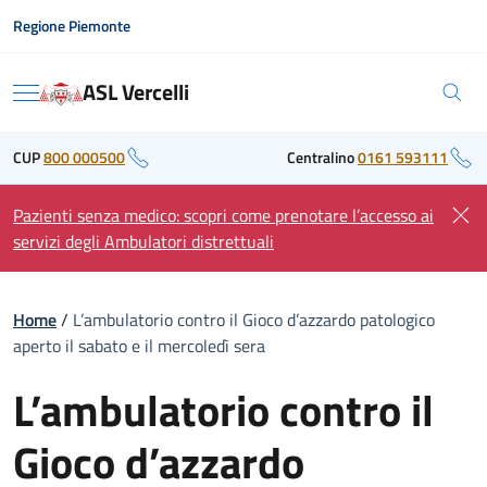
Skip
Regione Piemonte
to
content
ASL Vercelli
Menu
CUP
800 000500
Centralino
0161 593111
Pazienti senza medico: scopri come prenotare l’accesso ai
servizi degli Ambulatori distrettuali
Home
/
L’ambulatorio contro il Gioco d’azzardo patologico
aperto il sabato e il mercoledì sera
L’ambulatorio contro il
Gioco d’azzardo