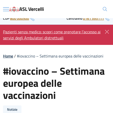
Skip
Regione Piemonte
ASL Vercelli
to
Menu
content
CUP
800 000500
Centralino
0161 593111
Pazienti senza medico: scopri come prenotare l’accesso ai
servizi degli Ambulatori distrettuali
Home
/
#iovaccino – Settimana europea delle vaccinazioni
#iovaccino – Settimana
europea delle
vaccinazioni
Notizie