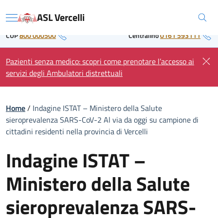
Skip
Regione Piemonte
ASL Vercelli
to
Menu
content
CUP
800 000500
Centralino
0161 593111
Pazienti senza medico: scopri come prenotare l’accesso ai
servizi degli Ambulatori distrettuali
Home
/
Indagine ISTAT – Ministero della Salute
sieroprevalenza SARS-CoV-2 Al via da oggi su campione di
cittadini residenti nella provincia di Vercelli
Indagine ISTAT –
Ministero della Salute
sieroprevalenza SARS-